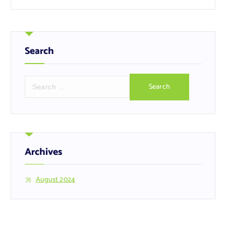
Search
S
e
a
r
c
h
f
Archives
o
r
August 2024
: