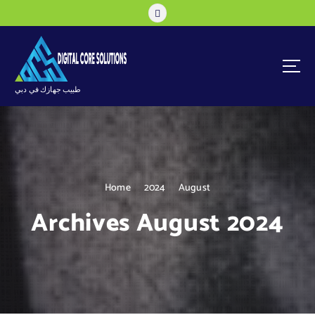
S
k
i
p
t
o
طبيب جهازك في دبي
c
o
n
t
e
n
Home
2024
August
t
Archives August 2024