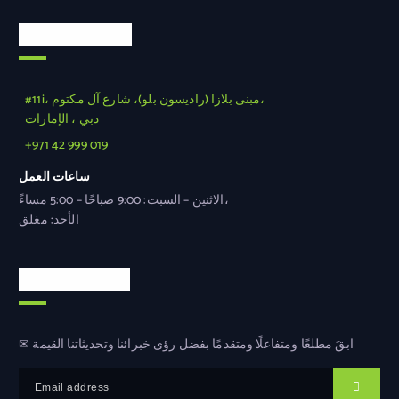
معلومات رسمية
#11i، مبنى بلازا (راديسون بلو)، شارع آل مكتوم،
دبي ، الإمارات
+971 42 999 019
ساعات العمل
الاثنين – السبت: 9:00 صباحًا – 5:00 مساءً،
الأحد: مغلق
النشرة الإخبارية
✉ ابقَ مطلعًا ومتفاعلًا ومتقدمًا بفضل رؤى خبرائنا وتحديثاتنا القيمة