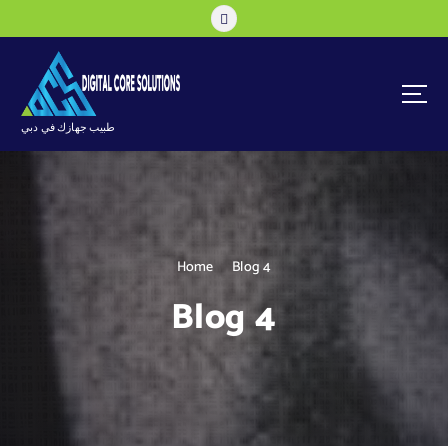
S
k
i
p
t
o
طبيب جهازك في دبي
c
o
n
t
e
n
Home
Blog 4
t
Blog 4