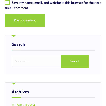
Save my name, email, and website in this browser for the next
time I comment.
Search
S
e
a
r
c
h
f
Archives
o
r
August 2024
: