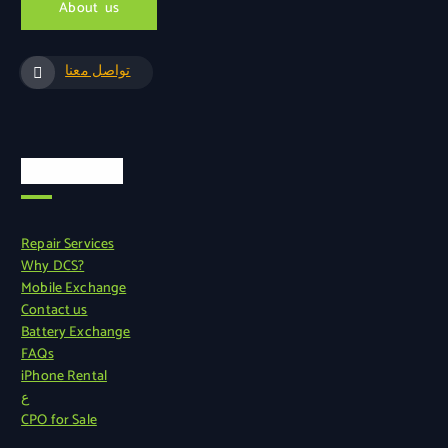
A
b
o
u
t
u
s
تواصل معنا
روابط سريعة
Repair Services
Why DCS?
Mobile Exchange
Contact us
Battery Exchange
FAQs
iPhone Rental
ع
CPO for Sale